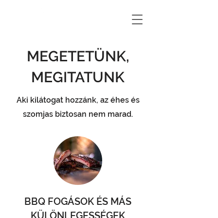
BÁNYA
BBQ&
BLUES
MEGETETÜNK,
MEGITATUNK
Aki kilátogat hozzánk, az éhes és
szomjas biztosan nem marad.
BBQ FOGÁSOK ÉS MÁS
KÜLÖNLEGESSÉGEK