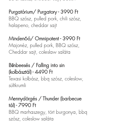
Purgatórium/ Purgatory - 3990 Ft
BBQ szósz, pulled pork, chili szósz,
halapeno, cheddar sajt
Minden6ó/ Omnipotent - 3990 Ft
Majonéz, pulled pork, BBQ szósz,
Cheddar sajt, coleslaw saláta
Bűnbeesés / Falling into sin
(kolbásztál) - 4490 Ft
Texasi kolbász, bbq szósz, coleslow,
sültkrumli
Mennydörgés / Thunder (barbecue
tál) - 7990 Ft
BBQ marhaszegy, tört burgonya, bbq
szósz, coleslow saláta