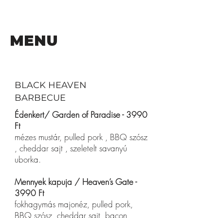
MENU
BLACK HEAVEN
BARBECUE
Édenkert/ Garden of Paradise - 3990
Ft
mézes mustár, pulled pork , BBQ szósz
, cheddar sajt , szeletelt savanyú
uborka.
Mennyek kapuja / Heaven’s Gate -
3990 Ft
fokhagymás majonéz, pulled pork,
BBQ szósz, cheddar sajt, bacon