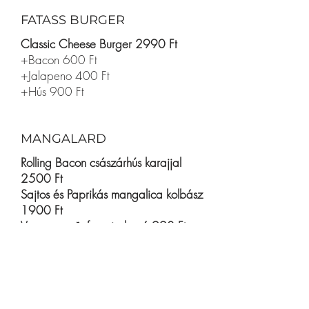
FATASS BURGER
Classic Cheese Burger 2990 Ft
+Bacon 600 Ft
+Jalapeno 400 Ft
+Hús 900 Ft
MANGALARD
Rolling Bacon császárhús karajjal
2500 Ft
Sajtos és Paprikás mangalica kolbász
1900 Ft
Vasserpenyős francia lecsó 990 Ft
Santa Inez bagett 300 Ft